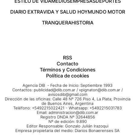
ESTILO DE VIDA
MEDIOS
EMPRESAS
DEPORTES
DIARIO EXTRA
VIDA Y SALUD HOY
MUNDO MOTOR
TRANQUERA
HISTORIA
RSS
Contacto
Términos y Condiciones
Política de cookies
Agencia DIB - Fecha de Inicio: Septiembre 1993
Contactos:
publicidad@dib.com.ar
/
vpignaton@dib.com.ar
/
avisosdib@gmail.com
Dirección de las oficinas: Calle 48 Nº 726 Piso 4, La Plata; Provincia
de Buenos Aires, Argentina
Teléfono: +5492215022421 - Whatsapp: +5492215031783
Email:
administracion@dib.com.ar
Registro DNDA Nº 32644856
Nº de edición: 9.890
Editor Responsable: Gonzalo Julián Irazoqui
Empresa propietaria del medio: Diarios Bonaerenses SA