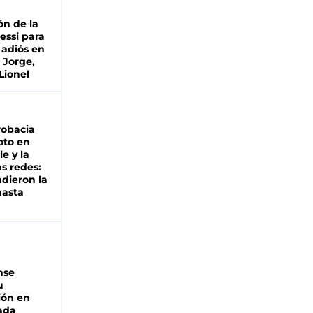
ón de la
essi para
 adiós en
 Jorge,
Lionel
robacia
oto en
le y la
as redes:
ndieron la
hasta
nse
u
ión en
ada