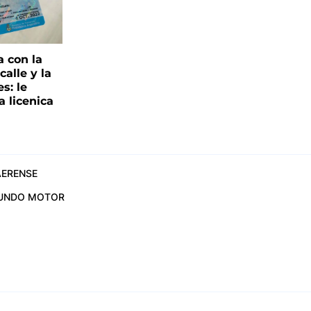
a con la
alle y la
s: le
a licenica
ERENSE
UNDO MOTOR