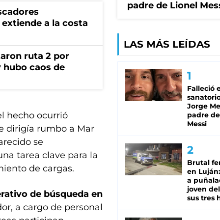
padre de Lionel Mes
scadores
extiende a la costa
LAS MÁS LEÍDAS
aron ruta 2 por
y hubo caos de
Falleció 
sanatorio
Jorge Mes
el hecho ocurrió
padre de
Messi
se dirigía rumbo a Mar
arecido se
na tarea clave para la
Brutal fe
miento de cargas.
en Luján
a puñala
joven de
erativo de búsqueda
en
sus tres 
ador, a cargo de personal