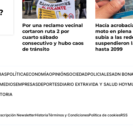
?
Por una reclamo vecinal
Hacía acrobaci
cortaron ruta 2 por
moto en plena c
cuarto sábado
subía a las rede
consecutivo y hubo caos
suspendieron l
de tránsito
hasta 2099
IAS
POLÍTICA
ECONOMÍA
OPINIÓN
SOCIEDAD
POLICIALES
ADN BONA
MEDIOS
EMPRESAS
DEPORTES
DIARIO EXTRA
VIDA Y SALUD HOY
M
STORIA
scripción Newsletter
Historia
Términos y Condiciones
Política de cookies
RSS