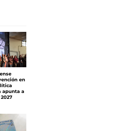
rense
vención en
ítica
a apunta a
 2027