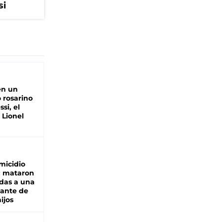
si
en un
 rosarino
si, el
 Lionel
micidio
: mataron
das a una
lante de
hijos