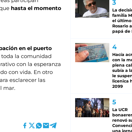
reas participan
nque
hasta el momento
La decisi
familia M
el último
Rosario a
papá de 
ación en el puerto
Hacía ac
 toda la comunidad
con la m
rativo con la esperanza
plena cal
subía a l
do con vida. En otro
le suspe
ra esclarecer las
licenica 
2099
l mar.
La UCR
bonaere
renovó s
Convenc
una jorn