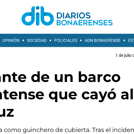
OPINIÓN
SOCIEDAD
POLICIALES
ADN BONAERENSE
ES
1 de julio
ante de un barco
tense que cayó al
uz
omo guinchero de cubierta. Tras el inciden