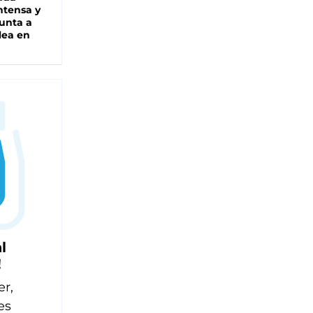
intensa y
unta a
lea en
l
!
er,
es