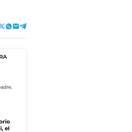
ORA
orio
, el