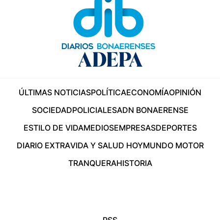
ÚLTIMAS NOTICIAS
POLÍTICA
ECONOMÍA
OPINIÓN
SOCIEDAD
POLICIALES
ADN BONAERENSE
ESTILO DE VIDA
MEDIOS
EMPRESAS
DEPORTES
DIARIO EXTRA
VIDA Y SALUD HOY
MUNDO MOTOR
TRANQUERA
HISTORIA
RSS