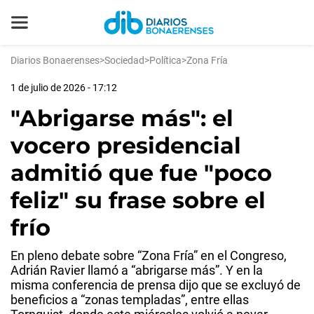
Diarios Bonaerenses
>
Sociedad
>
Política
>
Zona Fría
1 de julio de 2026 - 17:12
"Abrigarse más": el
vocero presidencial
admitió que fue "poco
feliz" su frase sobre el
frío
En pleno debate sobre “Zona Fría” en el Congreso,
Adrián Ravier llamó a “abrigarse más”. Y en la
misma conferencia de prensa dijo que se excluyó de
beneficios a “zonas templadas”, entre ellas