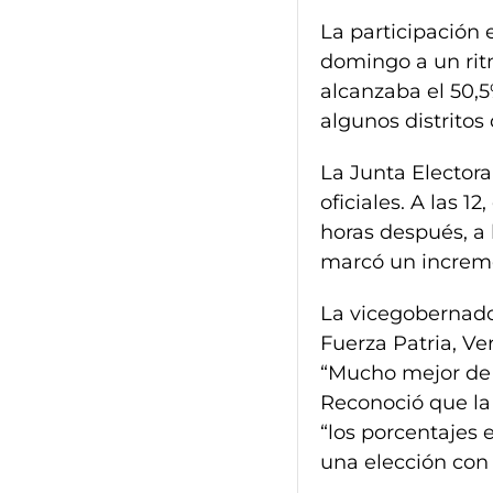
La participación 
domingo a un ritm
alcanzaba el 50,
algunos distritos 
La Junta Elector
oficiales. A las 1
horas después, a 
marcó un increme
La vicegobernado
Fuerza Patria, Ve
“Mucho mejor de l
Reconoció que la
“los porcentajes 
una elección con 