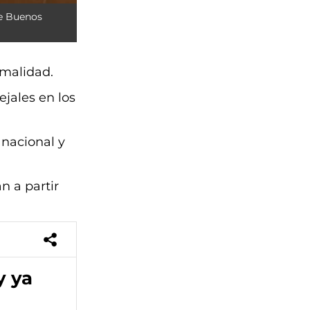
de Buenos
rmalidad.
jales en los
 nacional y
n a partir
y ya