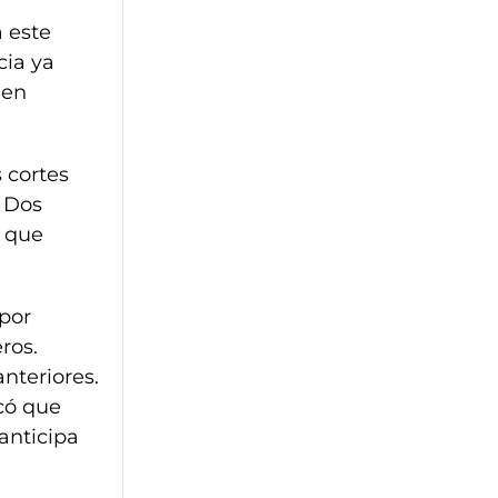
a este
cia ya
 en
 cortes
. Dos
o que
 por
ros.
nteriores.
có que
 anticipa