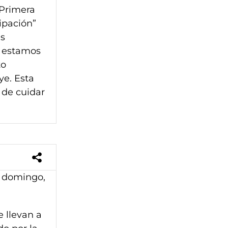
 Primera
cipación”
as
y estamos
to
ye. Esta
 de cuidar
e domingo,
e llevan a