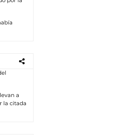
do por la
había
del
llevan a
 la citada