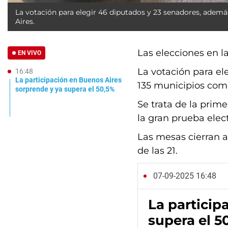
La votación para elegir 46 diputados y 23 senadores, ademá
Aires.
Las elecciones en l
EN VIVO
La votación para el
16:48
La participación en Buenos Aires
135 municipios come
sorprende y ya supera el 50,5%
Se trata de la prime
la gran prueba elec
Las mesas cierran a 
de las 21.
07-09-2025 16:48
La particip
supera el 5