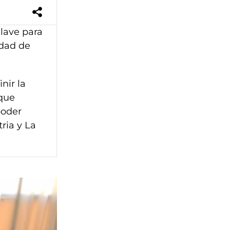
clave para
idad de
nir la
 que
poder
ria y La