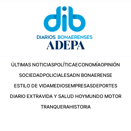
ÚLTIMAS NOTICIAS
POLÍTICA
ECONOMÍA
OPINIÓN
SOCIEDAD
POLICIALES
ADN BONAERENSE
ESTILO DE VIDA
MEDIOS
EMPRESAS
DEPORTES
DIARIO EXTRA
VIDA Y SALUD HOY
MUNDO MOTOR
TRANQUERA
HISTORIA