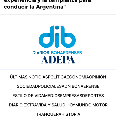
experiencia y la templanza para
conducir la Argentina"
ÚLTIMAS NOTICIAS
POLÍTICA
ECONOMÍA
OPINIÓN
SOCIEDAD
POLICIALES
ADN BONAERENSE
ESTILO DE VIDA
MEDIOS
EMPRESAS
DEPORTES
DIARIO EXTRA
VIDA Y SALUD HOY
MUNDO MOTOR
TRANQUERA
HISTORIA