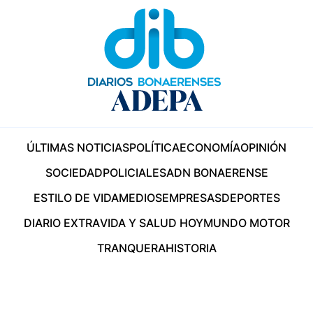
ÚLTIMAS NOTICIAS
POLÍTICA
ECONOMÍA
OPINIÓN
SOCIEDAD
POLICIALES
ADN BONAERENSE
ESTILO DE VIDA
MEDIOS
EMPRESAS
DEPORTES
DIARIO EXTRA
VIDA Y SALUD HOY
MUNDO MOTOR
TRANQUERA
HISTORIA