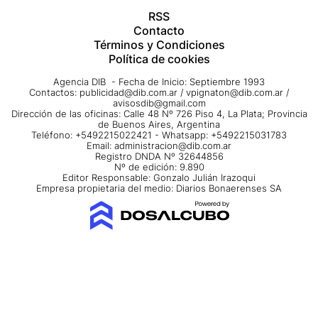
RSS
Contacto
Términos y Condiciones
Política de cookies
Agencia DIB - Fecha de Inicio: Septiembre 1993
Contactos:
publicidad@dib.com.ar
/
vpignaton@dib.com.ar
/
avisosdib@gmail.com
Dirección de las oficinas: Calle 48 Nº 726 Piso 4, La Plata; Provincia
de Buenos Aires, Argentina
Teléfono: +5492215022421 - Whatsapp: +5492215031783
Email:
administracion@dib.com.ar
Registro DNDA Nº 32644856
Nº de edición: 9.890
Editor Responsable: Gonzalo Julián Irazoqui
Empresa propietaria del medio: Diarios Bonaerenses SA