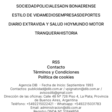
SOCIEDAD
POLICIALES
ADN BONAERENSE
ESTILO DE VIDA
MEDIOS
EMPRESAS
DEPORTES
DIARIO EXTRA
VIDA Y SALUD HOY
MUNDO MOTOR
TRANQUERA
HISTORIA
RSS
Contacto
Términos y Condiciones
Política de cookies
Agencia DIB - Fecha de Inicio: Septiembre 1993
Contactos:
publicidad@dib.com.ar
/
vpignaton@dib.com.ar
/
avisosdib@gmail.com
Dirección de las oficinas: Calle 48 Nº 726 Piso 4, La Plata; Provincia
de Buenos Aires, Argentina
Teléfono: +5492215022421 - Whatsapp: +5492215031783
Email:
administracion@dib.com.ar
Registro DNDA Nº 32644856