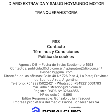
DIARIO EXTRA
VIDA Y SALUD HOY
MUNDO MOTOR
TRANQUERA
HISTORIA
RSS
Contacto
Términos y Condiciones
Política de cookies
Agencia DIB - Fecha de Inicio: Septiembre 1993
Contactos:
publicidad@dib.com.ar
/
vpignaton@dib.com.ar
/
avisosdib@gmail.com
Dirección de las oficinas: Calle 48 Nº 726 Piso 4, La Plata; Provincia
de Buenos Aires, Argentina
Teléfono: +5492215022421 - Whatsapp: +5492215031783
Email:
administracion@dib.com.ar
Registro DNDA Nº 32644856
Nº de edición: 9.890
Editor Responsable: Gonzalo Julián Irazoqui
Empresa propietaria del medio: Diarios Bonaerenses SA