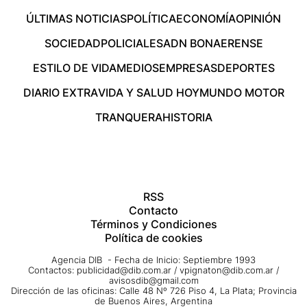
ÚLTIMAS NOTICIAS
POLÍTICA
ECONOMÍA
OPINIÓN
SOCIEDAD
POLICIALES
ADN BONAERENSE
ESTILO DE VIDA
MEDIOS
EMPRESAS
DEPORTES
DIARIO EXTRA
VIDA Y SALUD HOY
MUNDO MOTOR
TRANQUERA
HISTORIA
RSS
Contacto
Términos y Condiciones
Política de cookies
Agencia DIB - Fecha de Inicio: Septiembre 1993
Contactos:
publicidad@dib.com.ar
/
vpignaton@dib.com.ar
/
avisosdib@gmail.com
Dirección de las oficinas: Calle 48 Nº 726 Piso 4, La Plata; Provincia
de Buenos Aires, Argentina