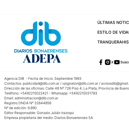
ÚLTIMAS NOTIC
ESTILO DE VIDA
TRANQUERA
HI
X
Suscr
Agencia DIB - Fecha de Inicio: Septiembre 1993
Contactos:
publicidad@dib.com.ar
/
vpignaton@dib.com.ar
/
avisosdib@gmail
Dirección de las oficinas: Calle 48 Nº 726 Piso 4, La Plata; Provincia de Buen
Teléfono: +5492215022421 - Whatsapp: +5492215031783
Email:
administracion@dib.com.ar
Registro DNDA Nº 32644856
Nº de edición: 9.890
Editor Responsable: Gonzalo Julián Irazoqui
Empresa propietaria del medio: Diarios Bonaerenses SA