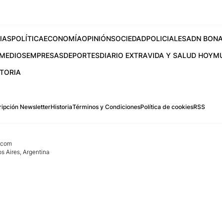
IAS
POLÍTICA
ECONOMÍA
OPINIÓN
SOCIEDAD
POLICIALES
ADN BONA
MEDIOS
EMPRESAS
DEPORTES
DIARIO EXTRA
VIDA Y SALUD HOY
M
STORIA
ipción Newsletter
Historia
Términos y Condiciones
Política de cookies
RSS
.com
os Aires, Argentina