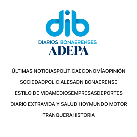
ÚLTIMAS NOTICIAS
POLÍTICA
ECONOMÍA
OPINIÓN
SOCIEDAD
POLICIALES
ADN BONAERENSE
ESTILO DE VIDA
MEDIOS
EMPRESAS
DEPORTES
DIARIO EXTRA
VIDA Y SALUD HOY
MUNDO MOTOR
TRANQUERA
HISTORIA