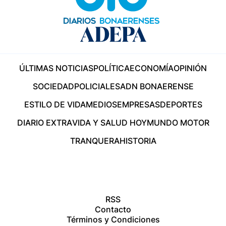
ÚLTIMAS NOTICIAS
POLÍTICA
ECONOMÍA
OPINIÓN
SOCIEDAD
POLICIALES
ADN BONAERENSE
ESTILO DE VIDA
MEDIOS
EMPRESAS
DEPORTES
DIARIO EXTRA
VIDA Y SALUD HOY
MUNDO MOTOR
TRANQUERA
HISTORIA
RSS
Contacto
Términos y Condiciones