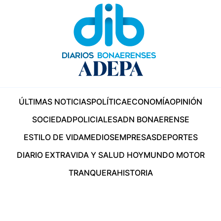
ÚLTIMAS NOTICIAS
POLÍTICA
ECONOMÍA
OPINIÓN
SOCIEDAD
POLICIALES
ADN BONAERENSE
ESTILO DE VIDA
MEDIOS
EMPRESAS
DEPORTES
DIARIO EXTRA
VIDA Y SALUD HOY
MUNDO MOTOR
TRANQUERA
HISTORIA