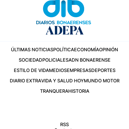
ÚLTIMAS NOTICIAS
POLÍTICA
ECONOMÍA
OPINIÓN
SOCIEDAD
POLICIALES
ADN BONAERENSE
ESTILO DE VIDA
MEDIOS
EMPRESAS
DEPORTES
DIARIO EXTRA
VIDA Y SALUD HOY
MUNDO MOTOR
TRANQUERA
HISTORIA
RSS