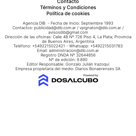
Contacto
Términos y Condiciones
Política de cookies
Agencia DIB - Fecha de Inicio: Septiembre 1993
Contactos:
publicidad@dib.com.ar
/
vpignaton@dib.com.ar
/
avisosdib@gmail.com
Dirección de las oficinas: Calle 48 Nº 726 Piso 4, La Plata; Provincia
de Buenos Aires, Argentina
Teléfono: +5492215022421 - Whatsapp: +5492215031783
Email:
administracion@dib.com.ar
Registro DNDA Nº 32644856
Nº de edición: 9.890
Editor Responsable: Gonzalo Julián Irazoqui
Empresa propietaria del medio: Diarios Bonaerenses SA