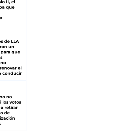
o II, el
pa que
a
s de LLA
ron un
 para que
as
 no
renovar el
e conducir
rno no
 los votos
e retirar
lo de
ización
s