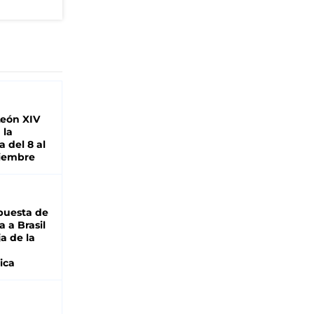
León XIV
 la
 del 8 al
viembre
puesta de
 a Brasil
ja de la
ica