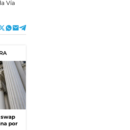
la Vía
ORA
l swap
na por