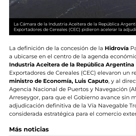
La Cámara de la Industria Aceitera de la República Argent
Exportadores de Cereales (CEC) pidieron acelerar la adjud
La definición de la concesión de la
Hidrovía
P
a ubicarse en el centro de la agenda económi
Industria Aceitera de la República Argentina 
Exportadores de Cereales (CEC) elevaron un r
ministro de Economía, Luis Caputo
, y al dire
Agencia Nacional de Puertos y Navegación (A
Arreseygor, para que el Gobierno avance sin 
adjudicación definitiva de la Vía Navegable Tr
considerada estratégica para el comercio exter
Más noticias