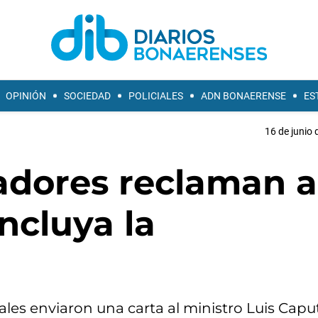
OPINIÓN
SOCIEDAD
POLICIALES
ADN BONAERENSE
ES
16 de junio 
adores reclaman a
ncluya la
les enviaron una carta al ministro Luis Caput