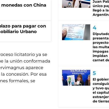
Juan Pabl
e monedas con China
único pa
llegó a la
Argentin
lazo para pagar con
obiliario Urbano
Diputado
presenta
proyecto
las mult
impagas
ceso licitatorio ya se
impidan 
carnet d
ue la unión conformada
 Servimagnus aparece
la concesión. Por esa
El gobie
nes formales, se
consiguió
y tuvo qu
el capítu
extranjer
de tierra