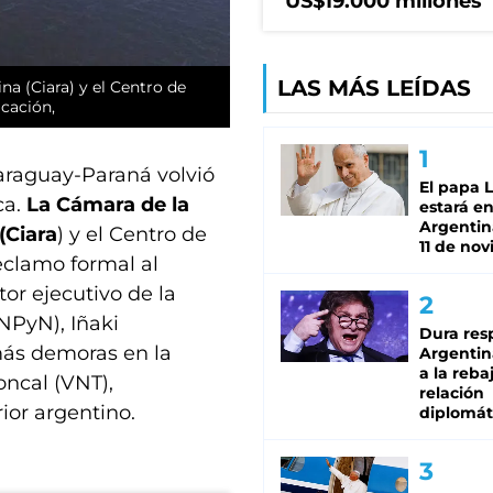
US$19.000 millones
LAS MÁS LEÍDAS
ina (Ciara
) y el Centro de
icación,
araguay-Paraná volvió
El papa 
ca.
La Cámara de la
estará en
Argentina
(Ciara
) y el Centro de
11 de no
eclamo formal al
ctor ejecutivo de la
NPyN), Iñaki
Dura res
más demoras en la
Argentina
a la reba
oncal (VNT),
relación
ior argentino.
diplomát