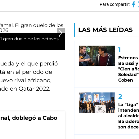
Para compartir:
LAS MÁS LEÍDAS
l gran duelo de los octavos
Estrenos
 queda y el que perdió
Barassi y
"Cien añ
tá en el período de
Soledad"
uevo rival africano,
Coben
rado en Qatar 2022.
La "Liga"
intende
al alcald
final, doblegó a Cabo
Baradero
son doce