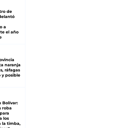
tro de
adelantó
o a
te el año
e
ovincia
ta naranja
as, ráfagas
 y posible
n Bolívar:
s roba
 para
a los
 la timba,