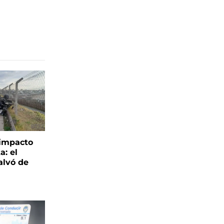
 impacto
a: el
alvó de