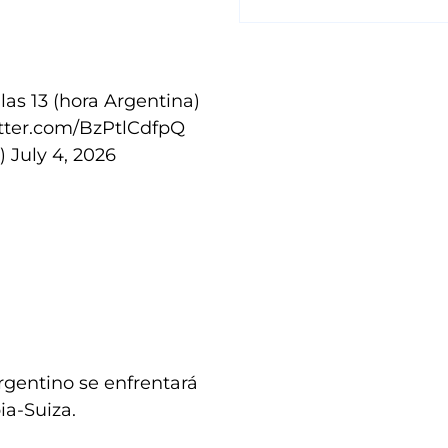
 las 13 (hora Argentina)
itter.com/BzPtlCdfpQ
a)
July 4, 2026
rgentino se enfrentará
ia-Suiza.