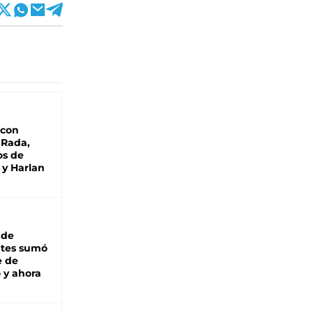
 con
 Rada,
os de
 y Harlan
 de
ntes sumó
e de
 y ahora