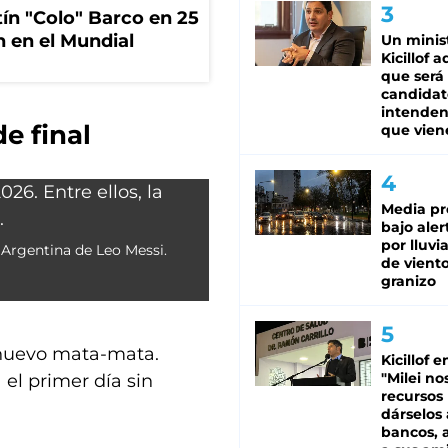
tín "Colo" Barco en 25
n en el Mundial
Un minis
Kicillof 
que será
candidat
intenden
e final
que vien
Media pr
bajo aler
por lluvi
a Argentina de Leo Messi.
de viento
granizo
n nuevo mata-mata.
Kicillof e
"Milei no
 el primer día sin
recursos
dárselos 
bancos, a