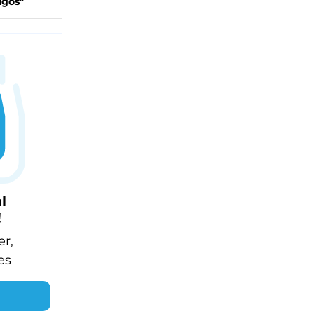
igos"
l
!
er,
es