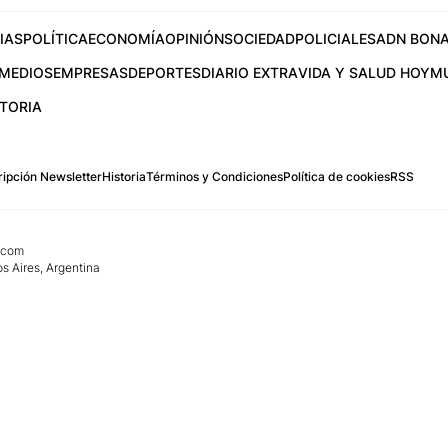
IAS
POLÍTICA
ECONOMÍA
OPINIÓN
SOCIEDAD
POLICIALES
ADN BONA
MEDIOS
EMPRESAS
DEPORTES
DIARIO EXTRA
VIDA Y SALUD HOY
M
STORIA
ipción Newsletter
Historia
Términos y Condiciones
Política de cookies
RSS
.com
os Aires, Argentina