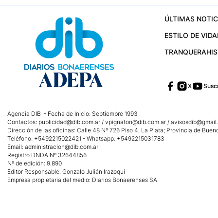
ÚLTIMAS NOTIC
ESTILO DE VIDA
TRANQUERA
HI
X
Suscr
Agencia DIB - Fecha de Inicio: Septiembre 1993
Contactos:
publicidad@dib.com.ar
/
vpignaton@dib.com.ar
/
avisosdib@gmail
Dirección de las oficinas: Calle 48 Nº 726 Piso 4, La Plata; Provincia de Buen
Teléfono: +5492215022421 - Whatsapp: +5492215031783
Email:
administracion@dib.com.ar
Registro DNDA Nº 32644856
Nº de edición: 9.890
Editor Responsable: Gonzalo Julián Irazoqui
Empresa propietaria del medio: Diarios Bonaerenses SA