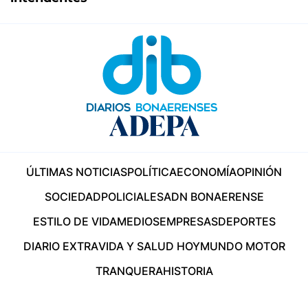
ÚLTIMAS NOTICIAS
POLÍTICA
ECONOMÍA
OPINIÓN
SOCIEDAD
POLICIALES
ADN BONAERENSE
ESTILO DE VIDA
MEDIOS
EMPRESAS
DEPORTES
DIARIO EXTRA
VIDA Y SALUD HOY
MUNDO MOTOR
TRANQUERA
HISTORIA