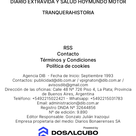
DIARIO EXTRA
VIDA Y SALUD HOY
MUNDO MOTOR
TRANQUERA
HISTORIA
RSS
Contacto
Términos y Condiciones
Política de cookies
Agencia DIB - Fecha de Inicio: Septiembre 1993
Contactos:
publicidad@dib.com.ar
/
vpignaton@dib.com.ar
/
avisosdib@gmail.com
Dirección de las oficinas: Calle 48 Nº 726 Piso 4, La Plata; Provincia
de Buenos Aires, Argentina
Teléfono: +5492215022421 - Whatsapp: +5492215031783
Email:
administracion@dib.com.ar
Registro DNDA Nº 32644856
Nº de edición: 9.890
Editor Responsable: Gonzalo Julián Irazoqui
Empresa propietaria del medio: Diarios Bonaerenses SA