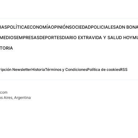
IAS
POLÍTICA
ECONOMÍA
OPINIÓN
SOCIEDAD
POLICIALES
ADN BONA
MEDIOS
EMPRESAS
DEPORTES
DIARIO EXTRA
VIDA Y SALUD HOY
M
STORIA
ipción Newsletter
Historia
Términos y Condiciones
Política de cookies
RSS
.com
os Aires, Argentina