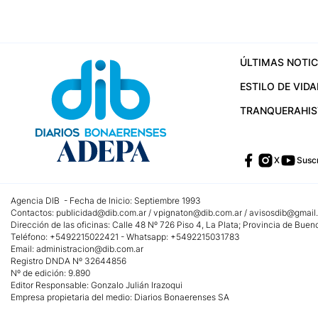
ÚLTIMAS NOTIC
ESTILO DE VIDA
TRANQUERA
HI
X
Suscr
Agencia DIB - Fecha de Inicio: Septiembre 1993
Contactos:
publicidad@dib.com.ar
/
vpignaton@dib.com.ar
/
avisosdib@gmail
Dirección de las oficinas: Calle 48 Nº 726 Piso 4, La Plata; Provincia de Buen
Teléfono: +5492215022421 - Whatsapp: +5492215031783
Email:
administracion@dib.com.ar
Registro DNDA Nº 32644856
Nº de edición: 9.890
Editor Responsable: Gonzalo Julián Irazoqui
Empresa propietaria del medio: Diarios Bonaerenses SA