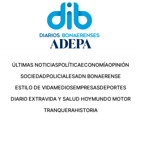
ÚLTIMAS NOTICIAS
POLÍTICA
ECONOMÍA
OPINIÓN
SOCIEDAD
POLICIALES
ADN BONAERENSE
ESTILO DE VIDA
MEDIOS
EMPRESAS
DEPORTES
DIARIO EXTRA
VIDA Y SALUD HOY
MUNDO MOTOR
TRANQUERA
HISTORIA