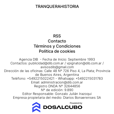
TRANQUERA
HISTORIA
RSS
Contacto
Términos y Condiciones
Política de cookies
Agencia DIB - Fecha de Inicio: Septiembre 1993
Contactos:
publicidad@dib.com.ar
/
vpignaton@dib.com.ar
/
avisosdib@gmail.com
Dirección de las oficinas: Calle 48 Nº 726 Piso 4, La Plata; Provincia
de Buenos Aires, Argentina
Teléfono: +5492215022421 - Whatsapp: +5492215031783
Email:
administracion@dib.com.ar
Registro DNDA Nº 32644856
Nº de edición: 9.890
Editor Responsable: Gonzalo Julián Irazoqui
Empresa propietaria del medio: Diarios Bonaerenses SA