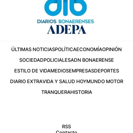
ÚLTIMAS NOTICIAS
POLÍTICA
ECONOMÍA
OPINIÓN
SOCIEDAD
POLICIALES
ADN BONAERENSE
ESTILO DE VIDA
MEDIOS
EMPRESAS
DEPORTES
DIARIO EXTRA
VIDA Y SALUD HOY
MUNDO MOTOR
TRANQUERA
HISTORIA
RSS
Contacto