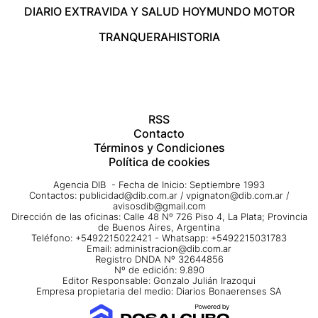
DIARIO EXTRA
VIDA Y SALUD HOY
MUNDO MOTOR
TRANQUERA
HISTORIA
RSS
Contacto
Términos y Condiciones
Política de cookies
Agencia DIB - Fecha de Inicio: Septiembre 1993
Contactos:
publicidad@dib.com.ar
/
vpignaton@dib.com.ar
/
avisosdib@gmail.com
Dirección de las oficinas: Calle 48 Nº 726 Piso 4, La Plata; Provincia
de Buenos Aires, Argentina
Teléfono: +5492215022421 - Whatsapp: +5492215031783
Email:
administracion@dib.com.ar
Registro DNDA Nº 32644856
Nº de edición: 9.890
Editor Responsable: Gonzalo Julián Irazoqui
Empresa propietaria del medio: Diarios Bonaerenses SA