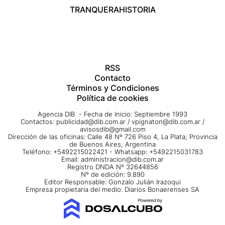
TRANQUERA
HISTORIA
RSS
Contacto
Términos y Condiciones
Política de cookies
Agencia DIB - Fecha de Inicio: Septiembre 1993
Contactos:
publicidad@dib.com.ar
/
vpignaton@dib.com.ar
/
avisosdib@gmail.com
Dirección de las oficinas: Calle 48 Nº 726 Piso 4, La Plata; Provincia
de Buenos Aires, Argentina
Teléfono: +5492215022421 - Whatsapp: +5492215031783
Email:
administracion@dib.com.ar
Registro DNDA Nº 32644856
Nº de edición: 9.890
Editor Responsable: Gonzalo Julián Irazoqui
Empresa propietaria del medio: Diarios Bonaerenses SA