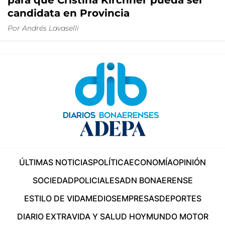
para que Cristina Kirchner pueda ser
candidata en Provincia
Por
Andrés Lavaselli
ÚLTIMAS NOTICIAS
POLÍTICA
ECONOMÍA
OPINIÓN
SOCIEDAD
POLICIALES
ADN BONAERENSE
ESTILO DE VIDA
MEDIOS
EMPRESAS
DEPORTES
DIARIO EXTRA
VIDA Y SALUD HOY
MUNDO MOTOR