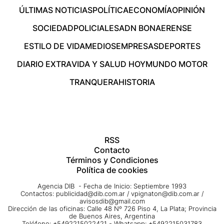
ÚLTIMAS NOTICIAS
POLÍTICA
ECONOMÍA
OPINIÓN
SOCIEDAD
POLICIALES
ADN BONAERENSE
ESTILO DE VIDA
MEDIOS
EMPRESAS
DEPORTES
DIARIO EXTRA
VIDA Y SALUD HOY
MUNDO MOTOR
TRANQUERA
HISTORIA
RSS
Contacto
Términos y Condiciones
Política de cookies
Agencia DIB - Fecha de Inicio: Septiembre 1993
Contactos:
publicidad@dib.com.ar
/
vpignaton@dib.com.ar
/
avisosdib@gmail.com
Dirección de las oficinas: Calle 48 Nº 726 Piso 4, La Plata; Provincia
de Buenos Aires, Argentina
Teléfono: +5492215022421 - Whatsapp: +5492215031783