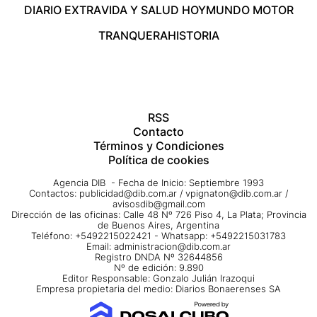
DIARIO EXTRA
VIDA Y SALUD HOY
MUNDO MOTOR
TRANQUERA
HISTORIA
RSS
Contacto
Términos y Condiciones
Política de cookies
Agencia DIB - Fecha de Inicio: Septiembre 1993
Contactos:
publicidad@dib.com.ar
/
vpignaton@dib.com.ar
/
avisosdib@gmail.com
Dirección de las oficinas: Calle 48 Nº 726 Piso 4, La Plata; Provincia
de Buenos Aires, Argentina
Teléfono: +5492215022421 - Whatsapp: +5492215031783
Email:
administracion@dib.com.ar
Registro DNDA Nº 32644856
Nº de edición: 9.890
Editor Responsable: Gonzalo Julián Irazoqui
Empresa propietaria del medio: Diarios Bonaerenses SA