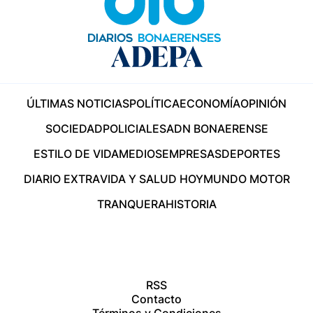
ÚLTIMAS NOTICIAS
POLÍTICA
ECONOMÍA
OPINIÓN
SOCIEDAD
POLICIALES
ADN BONAERENSE
ESTILO DE VIDA
MEDIOS
EMPRESAS
DEPORTES
DIARIO EXTRA
VIDA Y SALUD HOY
MUNDO MOTOR
TRANQUERA
HISTORIA
RSS
Contacto