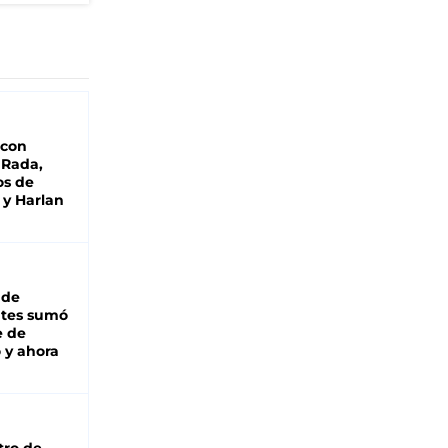
 con
 Rada,
os de
 y Harlan
 de
ntes sumó
e de
 y ahora