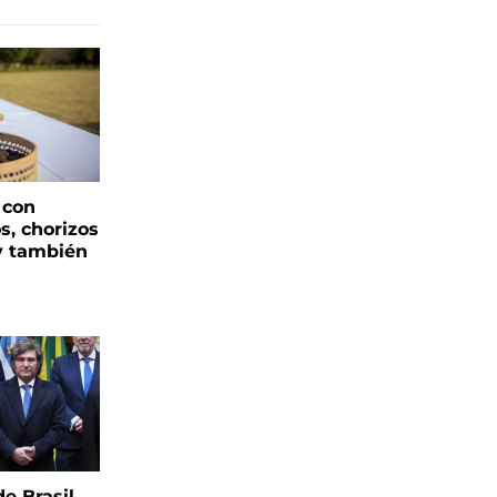
 con
s, chorizos
y también
e Brasil