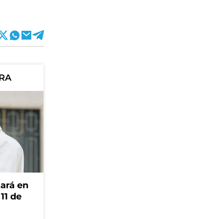
ORA
tará en
 11 de