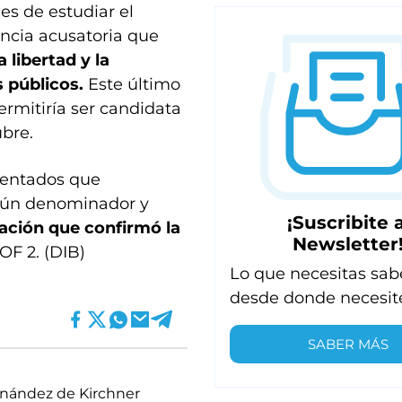
nes de estudiar el
encia acusatoria que
a libertad y la
s públicos.
Este último
ermitiría ser candidata
ubre.
sentados que
mún denominador y
¡Suscribite a
sación que confirmó la
Newsletter
OF 2. (DIB)
Lo que necesitas sab
desde donde necesit
SABER MÁS
rnández de Kirchner