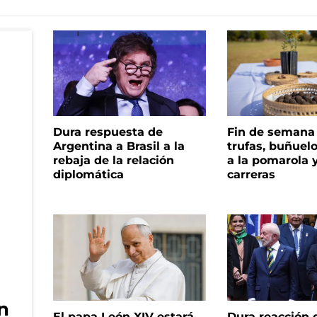
Dura respuesta de
Fin de semana
Argentina a Brasil a la
trufas, buñuelo
rebaja de la relación
a la pomarola 
diplomática
carreras
n
El papa León XIV estará
Dura reacción d