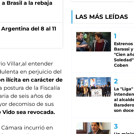
 Brasil a la rebaja
LAS MÁS LEÍDAS
Argentina del 8 al 11
Estrenos
Barassi y
"Cien añ
Soledad"
io Villar,al entender
Coben
ulenta en perjuicio del
ón ilícita en carácter de
 postura de la Fiscalía
La "Liga"
intende
ria de seis años de
al alcald
ayor decomiso de sus
Baradero
son doce
e Vido sea revocada.
a Cámara incurrió en