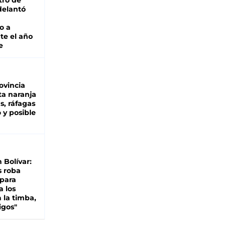
tro de
adelantó
o a
te el año
e
ovincia
ta naranja
as, ráfagas
 y posible
n Bolívar:
s roba
 para
a los
 la timba,
igos"