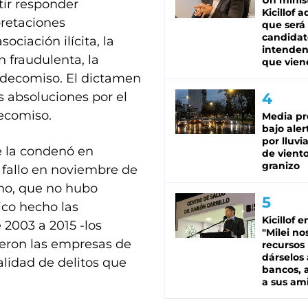
Un minis
tir responder
Kicillof 
pretaciones
que será
candidat
ociación ilícita, la
intenden
n fraudulenta, la
que vien
l decomiso. El dictamen
s absoluciones por el
decomiso.
Media pr
bajo aler
por lluvi
e la condenó en
de viento
granizo
 fallo en noviembre de
no, que no hubo
ico hecho las
Kicillof e
 2003 a 2015 -los
"Milei no
bieron las empresas de
recursos
dárselos 
alidad de delitos que
bancos, a
a sus am