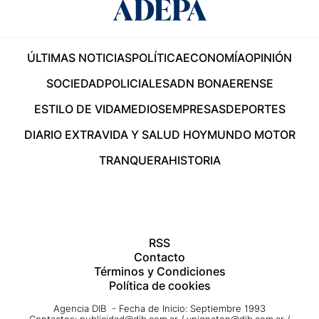
ÚLTIMAS NOTICIAS
POLÍTICA
ECONOMÍA
OPINIÓN
SOCIEDAD
POLICIALES
ADN BONAERENSE
ESTILO DE VIDA
MEDIOS
EMPRESAS
DEPORTES
DIARIO EXTRA
VIDA Y SALUD HOY
MUNDO MOTOR
TRANQUERA
HISTORIA
RSS
Contacto
Términos y Condiciones
Política de cookies
Agencia DIB - Fecha de Inicio: Septiembre 1993