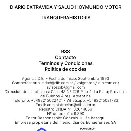
DIARIO EXTRA
VIDA Y SALUD HOY
MUNDO MOTOR
TRANQUERA
HISTORIA
RSS
Contacto
Términos y Condiciones
Política de cookies
Agencia DIB - Fecha de Inicio: Septiembre 1993
Contactos:
publicidad@dib.com.ar
/
vpignaton@dib.com.ar
/
avisosdib@gmail.com
Dirección de las oficinas: Calle 48 Nº 726 Piso 4, La Plata; Provincia
de Buenos Aires, Argentina
Teléfono: +5492215022421 - Whatsapp: +5492215031783
Email:
administracion@dib.com.ar
Registro DNDA Nº 32644856
Nº de edición: 9.890
Editor Responsable: Gonzalo Julián Irazoqui
Empresa propietaria del medio: Diarios Bonaerenses SA