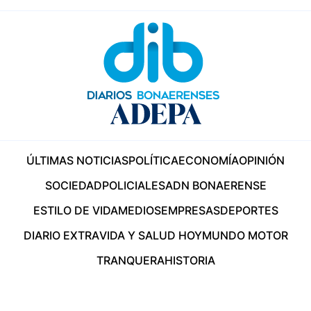
ÚLTIMAS NOTICIAS
POLÍTICA
ECONOMÍA
OPINIÓN
SOCIEDAD
POLICIALES
ADN BONAERENSE
ESTILO DE VIDA
MEDIOS
EMPRESAS
DEPORTES
DIARIO EXTRA
VIDA Y SALUD HOY
MUNDO MOTOR
TRANQUERA
HISTORIA