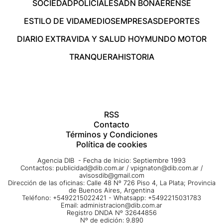
SOCIEDAD
POLICIALES
ADN BONAERENSE
ESTILO DE VIDA
MEDIOS
EMPRESAS
DEPORTES
DIARIO EXTRA
VIDA Y SALUD HOY
MUNDO MOTOR
TRANQUERA
HISTORIA
RSS
Contacto
Términos y Condiciones
Política de cookies
Agencia DIB - Fecha de Inicio: Septiembre 1993
Contactos:
publicidad@dib.com.ar
/
vpignaton@dib.com.ar
/
avisosdib@gmail.com
Dirección de las oficinas: Calle 48 Nº 726 Piso 4, La Plata; Provincia
de Buenos Aires, Argentina
Teléfono: +5492215022421 - Whatsapp: +5492215031783
Email:
administracion@dib.com.ar
Registro DNDA Nº 32644856
Nº de edición: 9.890