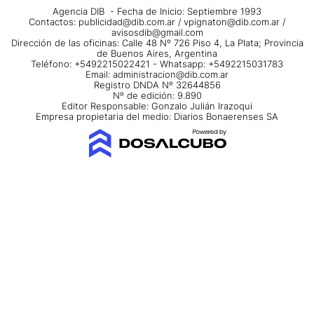
Agencia DIB - Fecha de Inicio: Septiembre 1993
Contactos:
publicidad@dib.com.ar
/
vpignaton@dib.com.ar
/
avisosdib@gmail.com
Dirección de las oficinas: Calle 48 Nº 726 Piso 4, La Plata; Provincia
de Buenos Aires, Argentina
Teléfono: +5492215022421 - Whatsapp: +5492215031783
Email:
administracion@dib.com.ar
Registro DNDA Nº 32644856
Nº de edición: 9.890
Editor Responsable: Gonzalo Julián Irazoqui
Empresa propietaria del medio: Diarios Bonaerenses SA