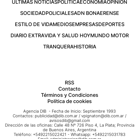
ÚLTIMAS NOTICIAS
POLÍTICA
ECONOMÍA
OPINIÓN
SOCIEDAD
POLICIALES
ADN BONAERENSE
ESTILO DE VIDA
MEDIOS
EMPRESAS
DEPORTES
DIARIO EXTRA
VIDA Y SALUD HOY
MUNDO MOTOR
TRANQUERA
HISTORIA
RSS
Contacto
Términos y Condiciones
Política de cookies
Agencia DIB - Fecha de Inicio: Septiembre 1993
Contactos:
publicidad@dib.com.ar
/
vpignaton@dib.com.ar
/
avisosdib@gmail.com
Dirección de las oficinas: Calle 48 Nº 726 Piso 4, La Plata; Provincia
de Buenos Aires, Argentina
Teléfono: +5492215022421 - Whatsapp: +5492215031783
Email:
administracion@dib.com.ar