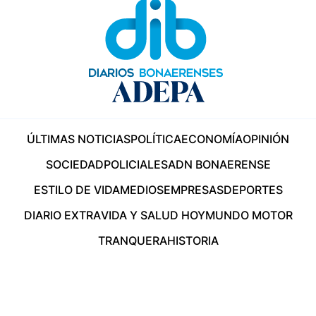
ÚLTIMAS NOTICIAS
POLÍTICA
ECONOMÍA
OPINIÓN
SOCIEDAD
POLICIALES
ADN BONAERENSE
ESTILO DE VIDA
MEDIOS
EMPRESAS
DEPORTES
DIARIO EXTRA
VIDA Y SALUD HOY
MUNDO MOTOR
TRANQUERA
HISTORIA