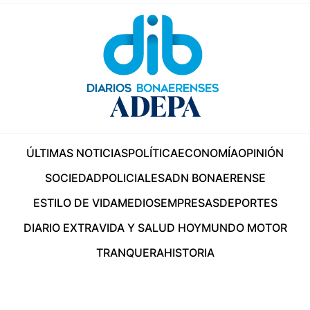
ÚLTIMAS NOTICIAS
POLÍTICA
ECONOMÍA
OPINIÓN
SOCIEDAD
POLICIALES
ADN BONAERENSE
ESTILO DE VIDA
MEDIOS
EMPRESAS
DEPORTES
DIARIO EXTRA
VIDA Y SALUD HOY
MUNDO MOTOR
TRANQUERA
HISTORIA