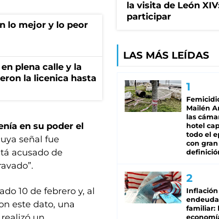
la visita de León XI
participar
 lo mejor y lo peor
LAS MÁS LEÍDAS
en plena calle y la
eron la licenica hasta
Femicidi
Mailén A
las cáma
enía en su poder el
hotel ca
todo el e
cuya señal fue
con gran
stá acusado de
definició
ravado”.
ado 10 de febrero y, al
Inflación
endeuda
Con este dato, una
familiar: 
 realizó un
economí