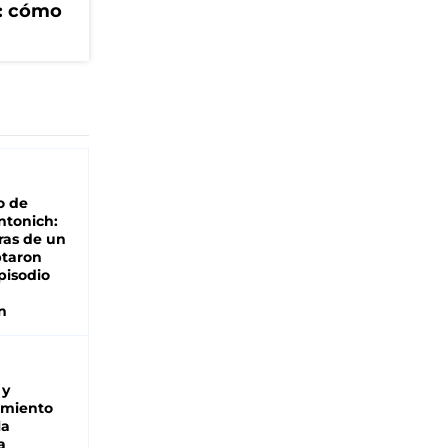
V: cómo
o de
ntonich:
ras de un
ptaron
pisodio
n
 y
miento
la
a