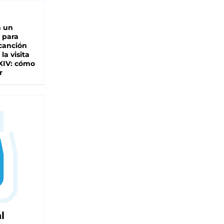
n un
 para
 canción
 la visita
XIV: cómo
r
l