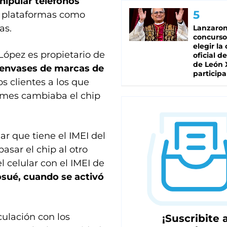
nipular teléfonos
e plataformas como
as.
Lanzaro
concurso
elegir la
López es propietario de
oficial de
de León 
 envases de marcas de
participa
os clientes a los que
 mes cambiaba el chip
ar que tiene el IMEI del
asar el chip al otro
l celular con el IMEI de
osué, cuando se activó
ulación con los
¡Suscribite a