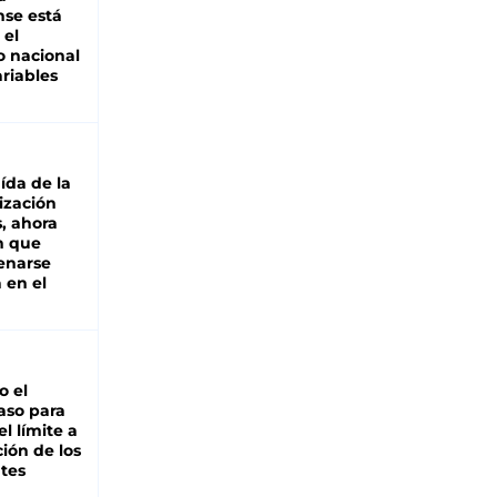
se está
 el
 nacional
riables
aída de la
ización
s, ahora
n que
renarse
 en el
io el
aso para
el límite a
ción de los
tes