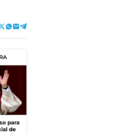
ORA
so para
cial de