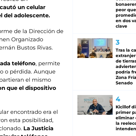
bonaeren
ncautó un celular
peor que
 del adolescente.
promedio
en dos va
clave
orme de la Dirección de
rimen Organizado
Hernán Bustos Rivas.
Tras la c
extranjer
de tierra
cada teléfono
, permite
advierte
obo o pérdida. Aunque
podría f
Zona Fría
partieran el mismo
Senado
n que el dispositivo
Kicillof d
ular encontrado era el
primer p
eliminar 
on esta posibilidad,
la reelec
 clonado.
La Justicia
intenden