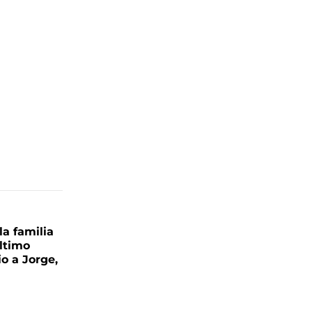
la familia
último
o a Jorge,