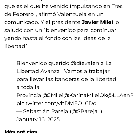
que es el que he venido impulsando en Tres
de Febrero”, afirmó Valenzuela en un
comunicado. Y el presidente
Javier Milei
lo
saludó con un “bienvenido para continuar
yendo hasta el fondo con las ideas de la
libertad”.
Bienvenido querido
@dievalen
a La
Libertad Avanza . Vamos a trabajar
para llevar las banderas de la libertad
a toda la
Provincia.
@JMilei
@KarinaMileiOk
@LLAen
pic.twitter.com/vhDMEOL6Dq
— Sebastián Pareja (@SPareja_)
January 16, 2025
Más noticias