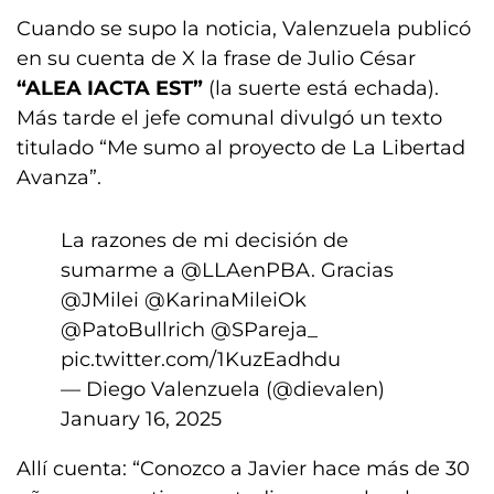
Cuando se supo la noticia, Valenzuela publicó
en su cuenta de X la frase de Julio César
“ALEA IACTA EST”
(la suerte está echada).
Más tarde el jefe comunal divulgó un texto
titulado “Me sumo al proyecto de La Libertad
Avanza”.
La razones de mi decisión de
sumarme a
@LLAenPBA
. Gracias
@JMilei
@KarinaMileiOk
@PatoBullrich
@SPareja_
pic.twitter.com/1KuzEadhdu
— Diego Valenzuela (@dievalen)
January 16, 2025
Allí cuenta: “Conozco a Javier hace más de 30