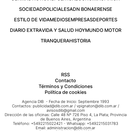
SOCIEDAD
POLICIALES
ADN BONAERENSE
ESTILO DE VIDA
MEDIOS
EMPRESAS
DEPORTES
DIARIO EXTRA
VIDA Y SALUD HOY
MUNDO MOTOR
TRANQUERA
HISTORIA
RSS
Contacto
Términos y Condiciones
Política de cookies
Agencia DIB - Fecha de Inicio: Septiembre 1993
Contactos:
publicidad@dib.com.ar
/
vpignaton@dib.com.ar
/
avisosdib@gmail.com
Dirección de las oficinas: Calle 48 Nº 726 Piso 4, La Plata; Provincia
de Buenos Aires, Argentina
Teléfono: +5492215022421 - Whatsapp: +5492215031783
Email:
administracion@dib.com.ar