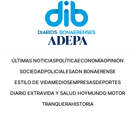
ÚLTIMAS NOTICIAS
POLÍTICA
ECONOMÍA
OPINIÓN
SOCIEDAD
POLICIALES
ADN BONAERENSE
ESTILO DE VIDA
MEDIOS
EMPRESAS
DEPORTES
DIARIO EXTRA
VIDA Y SALUD HOY
MUNDO MOTOR
TRANQUERA
HISTORIA