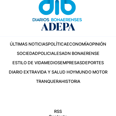
ÚLTIMAS NOTICIAS
POLÍTICA
ECONOMÍA
OPINIÓN
SOCIEDAD
POLICIALES
ADN BONAERENSE
ESTILO DE VIDA
MEDIOS
EMPRESAS
DEPORTES
DIARIO EXTRA
VIDA Y SALUD HOY
MUNDO MOTOR
TRANQUERA
HISTORIA
RSS