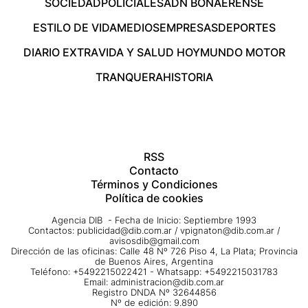
SOCIEDAD
POLICIALES
ADN BONAERENSE
ESTILO DE VIDA
MEDIOS
EMPRESAS
DEPORTES
DIARIO EXTRA
VIDA Y SALUD HOY
MUNDO MOTOR
TRANQUERA
HISTORIA
RSS
Contacto
Términos y Condiciones
Política de cookies
Agencia DIB - Fecha de Inicio: Septiembre 1993
Contactos:
publicidad@dib.com.ar
/
vpignaton@dib.com.ar
/
avisosdib@gmail.com
Dirección de las oficinas: Calle 48 Nº 726 Piso 4, La Plata; Provincia
de Buenos Aires, Argentina
Teléfono: +5492215022421 - Whatsapp: +5492215031783
Email:
administracion@dib.com.ar
Registro DNDA Nº 32644856
Nº de edición: 9.890