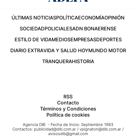
ÚLTIMAS NOTICIAS
POLÍTICA
ECONOMÍA
OPINIÓN
SOCIEDAD
POLICIALES
ADN BONAERENSE
ESTILO DE VIDA
MEDIOS
EMPRESAS
DEPORTES
DIARIO EXTRA
VIDA Y SALUD HOY
MUNDO MOTOR
TRANQUERA
HISTORIA
RSS
Contacto
Términos y Condiciones
Política de cookies
Agencia DIB - Fecha de Inicio: Septiembre 1993
Contactos:
publicidad@dib.com.ar
/
vpignaton@dib.com.ar
/
avisosdib@gmail.com