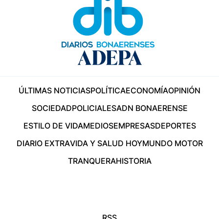
ÚLTIMAS NOTICIAS
POLÍTICA
ECONOMÍA
OPINIÓN
SOCIEDAD
POLICIALES
ADN BONAERENSE
ESTILO DE VIDA
MEDIOS
EMPRESAS
DEPORTES
DIARIO EXTRA
VIDA Y SALUD HOY
MUNDO MOTOR
TRANQUERA
HISTORIA
RSS