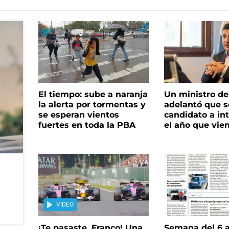
El tiempo: sube a naranja
Un ministro de 
la alerta por tormentas y
adelantó que s
se esperan vientos
candidato a in
fuertes en toda la PBA
el año que vie
VIDEO
¡Te pasaste, Franco! Una
Semana del 6 a