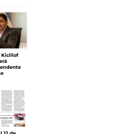
Kicillof
erá
tendente
ne
l 12 de