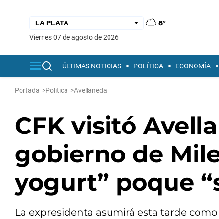
8°
viernes 07 de agosto de 2026
ÚLTIMAS NOTICIAS
POLÍTICA
ECONOMÍA
Portada
>
Política
>
Avellaneda
CFK visitó Avella
gobierno de Mil
yogurt” poque “
La expresidenta asumirá esta tarde como tit