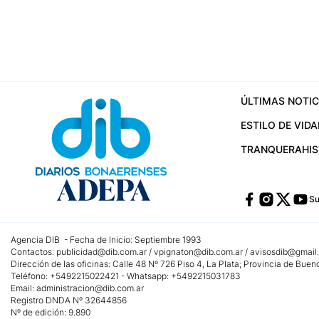
ÚLTIMAS NOTIC
ESTILO DE VIDA
TRANQUERA
HI
Su
Agencia DIB - Fecha de Inicio: Septiembre 1993
Contactos:
publicidad@dib.com.ar
/
vpignaton@dib.com.ar
/
avisosdib@gmail
Dirección de las oficinas: Calle 48 Nº 726 Piso 4, La Plata; Provincia de Buen
Teléfono: +5492215022421 - Whatsapp: +5492215031783
Email:
administracion@dib.com.ar
Registro DNDA Nº 32644856
Nº de edición: 9.890