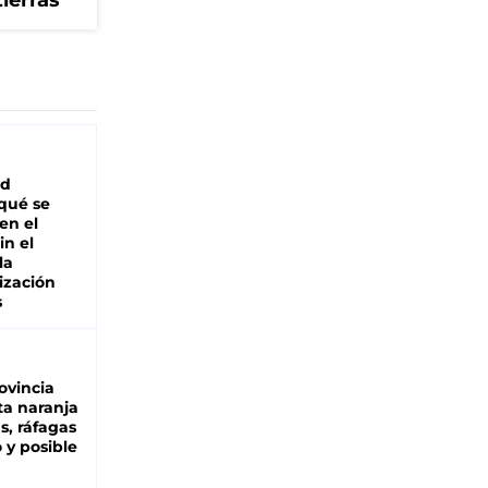
tierras
ad
 qué se
en el
in el
la
ización
s
ovincia
ta naranja
as, ráfagas
 y posible