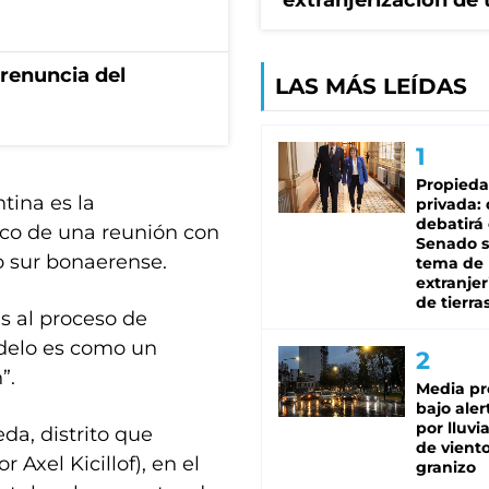
extranjerización de 
renuncia del
LAS MÁS LEÍDAS
Propied
tina es la
privada:
debatirá 
co de una reunión con
Senado s
o sur bonaerense.
tema de 
extranjer
de tierra
s al proceso de
odelo es como un
”.
Media pr
bajo aler
por lluvi
da, distrito que
de viento
 Axel Kicillof), en el
granizo