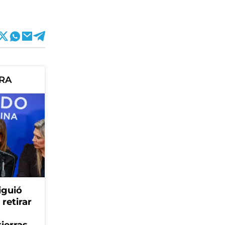
ORA
iguió
retirar