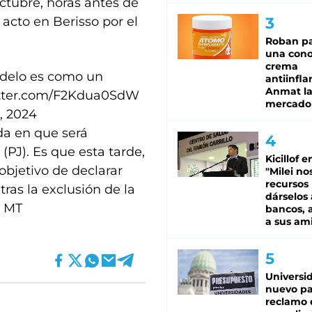
ctubre, horas antes de
cto en Berisso por el
Roban pa
una cono
crema
odelo es como un
antiinfla
Anmat la 
itter.com/F2Kdua0SdW
mercado
, 2024
ada en que será
 (PJ). Es que esta tarde,
Kicillof e
 objetivo de declarar
"Milei no
recursos
tras la exclusión de la
dárselos 
) MT
bancos, a
a sus am
Universi
nuevo pa
reclamo 