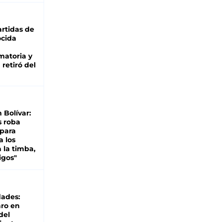
rtidas de
cida
matoria y
retiró del
n Bolívar:
s roba
 para
a los
 la timba,
igos"
dades:
ro en
del