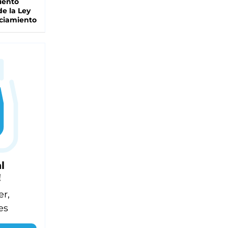
iento
de la Ley
ciamiento
l
!
er,
es