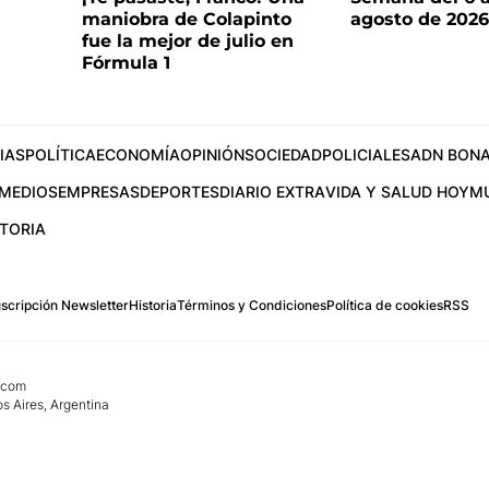
maniobra de Colapinto
agosto de 202
fue la mejor de julio en
Fórmula 1
IAS
POLÍTICA
ECONOMÍA
OPINIÓN
SOCIEDAD
POLICIALES
ADN BONA
MEDIOS
EMPRESAS
DEPORTES
DIARIO EXTRA
VIDA Y SALUD HOY
M
STORIA
scripción Newsletter
Historia
Términos y Condiciones
Política de cookies
RSS
.com
os Aires, Argentina