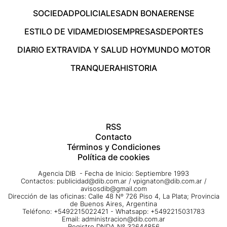
SOCIEDAD
POLICIALES
ADN BONAERENSE
ESTILO DE VIDA
MEDIOS
EMPRESAS
DEPORTES
DIARIO EXTRA
VIDA Y SALUD HOY
MUNDO MOTOR
TRANQUERA
HISTORIA
RSS
Contacto
Términos y Condiciones
Política de cookies
Agencia DIB - Fecha de Inicio: Septiembre 1993
Contactos:
publicidad@dib.com.ar
/
vpignaton@dib.com.ar
/
avisosdib@gmail.com
Dirección de las oficinas: Calle 48 Nº 726 Piso 4, La Plata; Provincia
de Buenos Aires, Argentina
Teléfono: +5492215022421 - Whatsapp: +5492215031783
Email:
administracion@dib.com.ar
Registro DNDA Nº 32644856