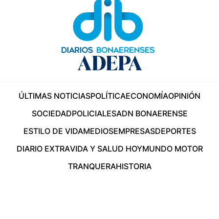
ÚLTIMAS NOTICIAS
POLÍTICA
ECONOMÍA
OPINIÓN
SOCIEDAD
POLICIALES
ADN BONAERENSE
ESTILO DE VIDA
MEDIOS
EMPRESAS
DEPORTES
DIARIO EXTRA
VIDA Y SALUD HOY
MUNDO MOTOR
TRANQUERA
HISTORIA