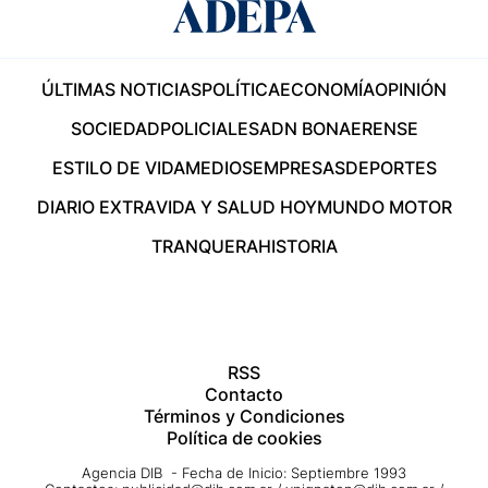
ÚLTIMAS NOTICIAS
POLÍTICA
ECONOMÍA
OPINIÓN
SOCIEDAD
POLICIALES
ADN BONAERENSE
ESTILO DE VIDA
MEDIOS
EMPRESAS
DEPORTES
DIARIO EXTRA
VIDA Y SALUD HOY
MUNDO MOTOR
TRANQUERA
HISTORIA
RSS
Contacto
Términos y Condiciones
Política de cookies
Agencia DIB - Fecha de Inicio: Septiembre 1993