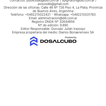
Contactos:
publicidad@dib.com.ar
/
vpignaton@dib.com.ar
/
avisosdib@gmail.com
Dirección de las oficinas: Calle 48 Nº 726 Piso 4, La Plata; Provincia
de Buenos Aires, Argentina
Teléfono: +5492215022421 - Whatsapp: +5492215031783
Email:
administracion@dib.com.ar
Registro DNDA Nº 32644856
Nº de edición: 9.890
Editor Responsable: Gonzalo Julián Irazoqui
Empresa propietaria del medio: Diarios Bonaerenses SA