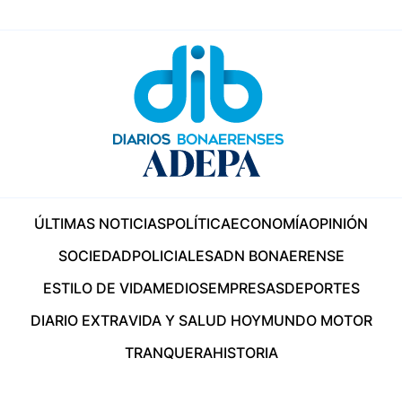
ÚLTIMAS NOTICIAS
POLÍTICA
ECONOMÍA
OPINIÓN
SOCIEDAD
POLICIALES
ADN BONAERENSE
ESTILO DE VIDA
MEDIOS
EMPRESAS
DEPORTES
DIARIO EXTRA
VIDA Y SALUD HOY
MUNDO MOTOR
TRANQUERA
HISTORIA